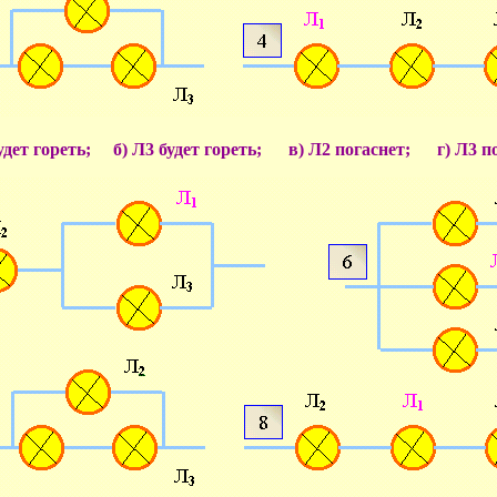
будет гореть; б) Л3 будет гореть; в) Л2 погаснет; г) Л3 по