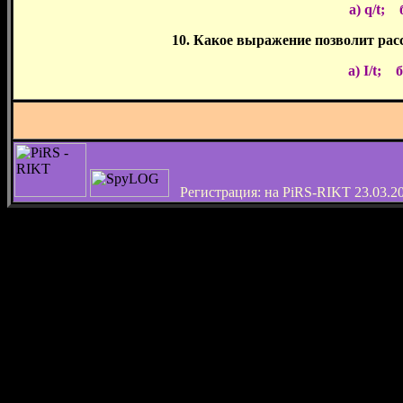
а) q/t; б
10. Какое выражение позволит рас
а) I/t; 
Регистрация: на PiRS-RIKT 23.03.200