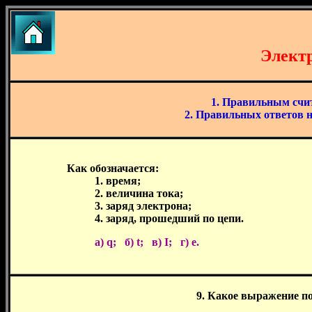
Электр
1. Правильным счит
2. Правильных ответов н
Как обозначается:
1. время;
2. величина тока;
3. заряд электрона;
4. заряд, прошедший по цепи.
а) q; б) t; в) I; г) e.
9. Какое выражение по